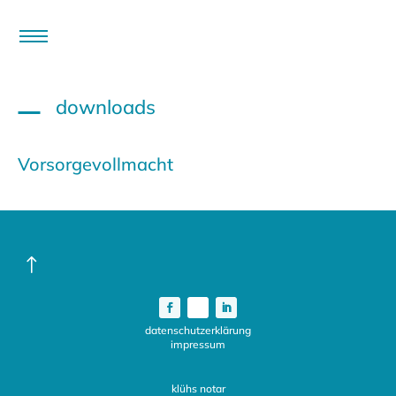
downloads
Vorsorgevollmacht
!
datenschutzerklärung
impressum
klühs notar