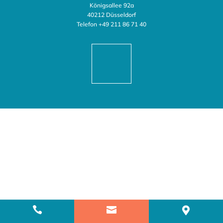
Königsallee 92a
40212 Düsseldorf
Telefon
+49 211 86 71 40


