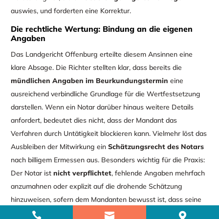
auswies, und forderten eine Korrektur.
Die rechtliche Wertung: Bindung an die eigenen
Angaben
Das Landgericht Offenburg erteilte diesem Ansinnen eine
klare Absage. Die Richter stellten klar, dass bereits die
mündlichen Angaben im Beurkundungstermin
eine
ausreichend verbindliche Grundlage für die Wertfestsetzung
darstellen. Wenn ein Notar darüber hinaus weitere Details
anfordert, bedeutet dies nicht, dass der Mandant das
Verfahren durch Untätigkeit blockieren kann. Vielmehr löst das
Ausbleiben der Mitwirkung ein
Schätzungsrecht des Notars
nach billigem Ermessen aus. Besonders wichtig für die Praxis:
Der Notar ist
nicht verpflichtet
, fehlende Angaben mehrfach
anzumahnen oder explizit auf die drohende Schätzung
hinzuweisen, sofern dem Mandanten bewusst ist, dass seine
Zuarbeit noch aussteht. Eine solche Mahnung wäre laut


